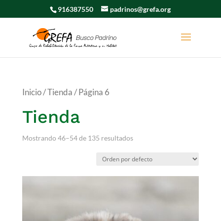
916387550
padrinos@grefa.org
Inicio
/
Tienda
/ Página 6
Tienda
Mostrando 46–54 de 135 resultados