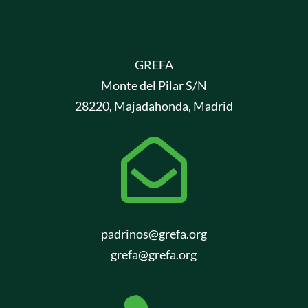
GREFA
Monte del Pilar S/N
28220, Majadahonda, Madrid

padrinos@grefa.org
grefa@grefa.org