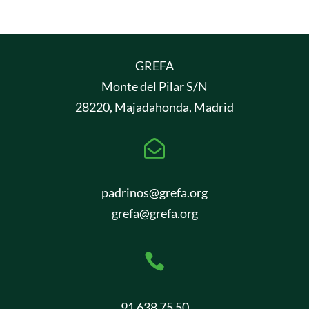
GREFA
Monte del Pilar S/N
28220, Majadahonda, Madrid

padrinos@grefa.org
grefa@grefa.org

91 638 75 50