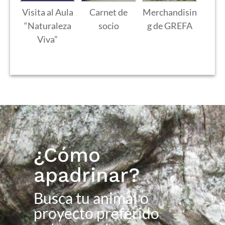
Visita al Aula
Carnet de
Merchandisin
“Naturaleza
socio
g de GREFA
Viva”
¿Cómo
apadrinar?
Busca tu animal o
proyecto preferido