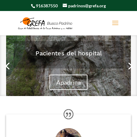
916387550
padrinos@grefa.org
Pacientes del hospital
Apadrina