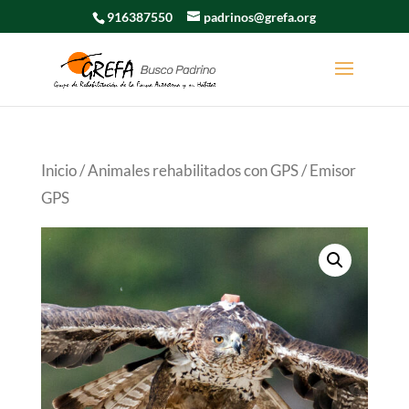
916387550
padrinos@grefa.org
Inicio
/
Animales rehabilitados con GPS
/ Emisor
GPS