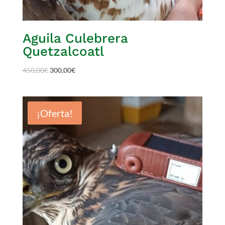
Aguila Culebrera
Quetzalcoatl
450,00
€
300,00
€
¡Oferta!