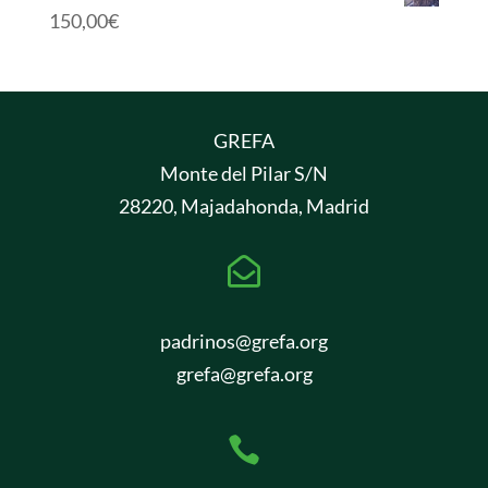
150,00
€
GREFA
Monte del Pilar S/N
28220, Majadahonda, Madrid

padrinos@grefa.org
grefa@grefa.org
