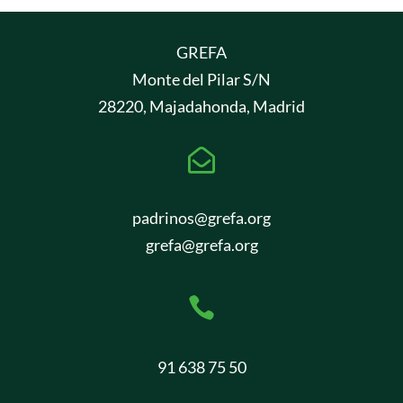
GREFA
Monte del Pilar S/N
28220, Majadahonda, Madrid

padrinos@grefa.org
grefa@grefa.org

91 638 75 50