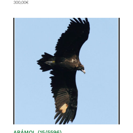
300,00
€
ARÁMOL (15/5596)