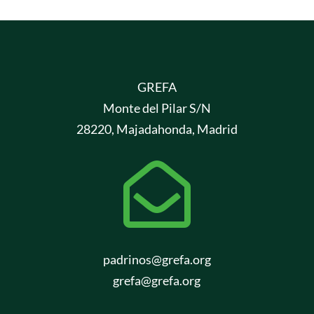
GREFA
Monte del Pilar S/N
28220, Majadahonda, Madrid

padrinos@grefa.org
grefa@grefa.org