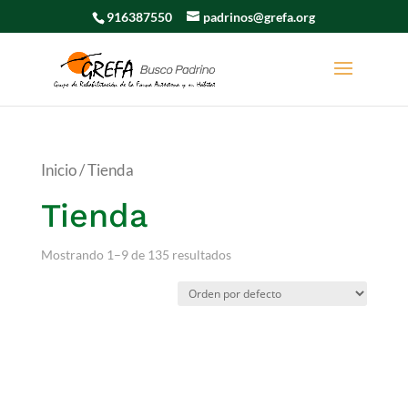
916387550
padrinos@grefa.org
Inicio
/ Tienda
Tienda
Mostrando 1–9 de 135 resultados