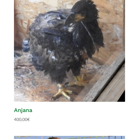
Anjana
400,00
€