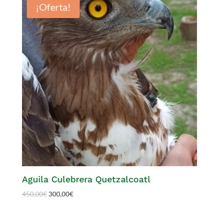
¡Oferta!
Aguila Culebrera Quetzalcoatl
450,00
€
300,00
€