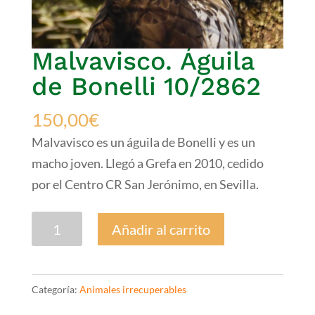
Malvavisco. Águila
de Bonelli 10/2862
150,00
€
Malvavisco es un águila de Bonelli y es un
macho joven. Llegó a Grefa en 2010, cedido
por el Centro CR San Jerónimo, en Sevilla.
Malvavisco.
Añadir al carrito
Águila
de
Bonelli
Categoría:
Animales irrecuperables
10/2862