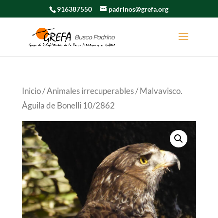
916387550
padrinos@grefa.org
Inicio
/
Animales irrecuperables
/ Malvavisco.
Águila de Bonelli 10/2862