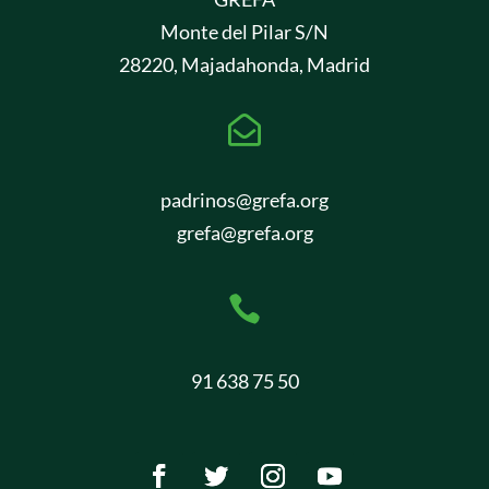
Monte del Pilar S/N
28220, Majadahonda, Madrid

padrinos@grefa.org
grefa@grefa.org

91 638 75 50