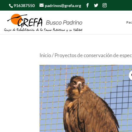
916387550
padrinos@grefa.org
Pac
Inicio
/
Proyectos de conservación de espe