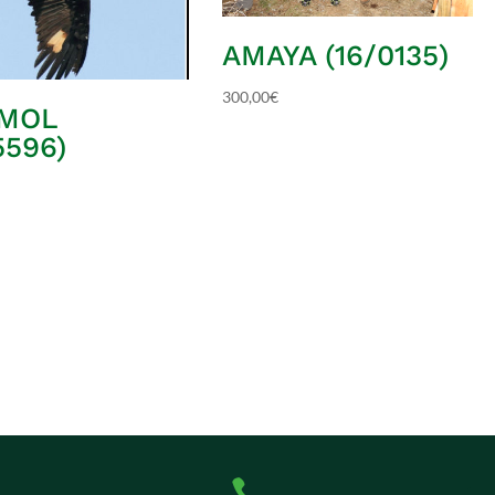
AMAYA (16/0135)
300,00
€
MOL
5596)
