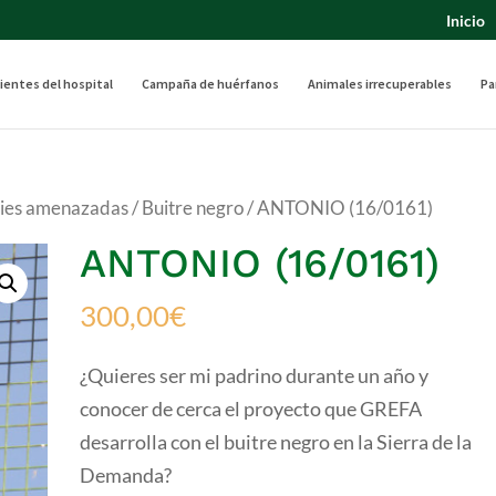
Inicio
ientes del hospital
Campaña de huérfanos
Animales irrecuperables
Pa
cies amenazadas
/
Buitre negro
/ ANTONIO (16/0161)
ANTONIO (16/0161)
300,00
€
¿Quieres ser mi padrino durante un año y
conocer de cerca el proyecto que GREFA
desarrolla con el buitre negro en la Sierra de la
Demanda?