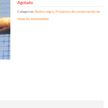
Agotado
Categorías:
Buitre negro
,
Proyectos de conservación de
especies amenazadas