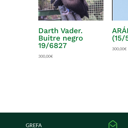
Darth Vader.
ARÁ
Buitre negro
(15/
19/6827
300,00
€
300,00
€

GREFA