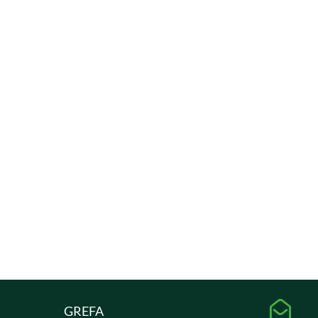

GREFA