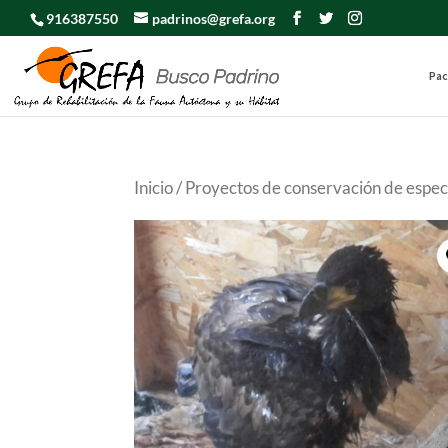
916387550
padrinos@grefa.org
Pac
Inicio
/
Proyectos de conservación de espe