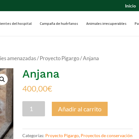
Inicio
ientes del hospital
Campaña de huérfanos
Animales irrecuperables
Pa
cies amenazadas
/
Proyecto Pigargo
/ Anjana
Anjana
400,00
€
Anjana
Añadir al carrito
cantidad
Categorías:
Proyecto Pigargo
,
Proyectos de conservación