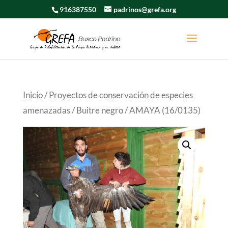
916387550
padrinos@grefa.org
Inicio
/
Proyectos de conservación de especies
amenazadas
/
Buitre negro
/ AMAYA (16/0135)