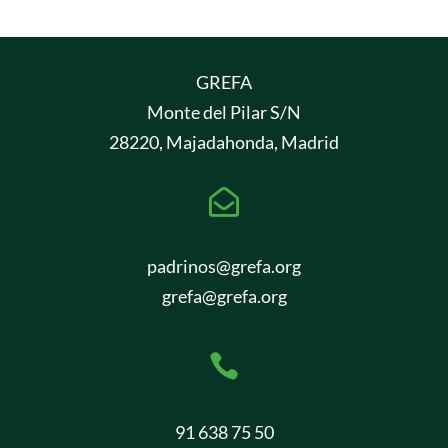
GREFA
Monte del Pilar S/N
28220, Majadahonda, Madrid

padrinos@grefa.org
grefa@grefa.org

91 638 75 50