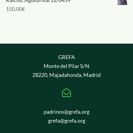
Raichu. Águila real 12/0459
150,00
€
GREFA
Monte del Pilar S/N
28220, Majadahonda, Madrid

padrinos@grefa.org
grefa@grefa.org