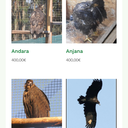
Andara
Anjana
400,00
€
400,00
€