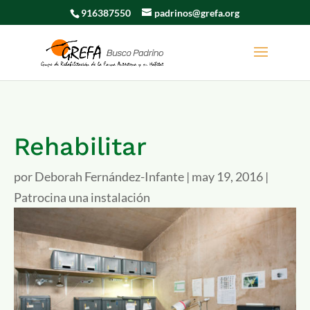
916387550
padrinos@grefa.org
Rehabilitar
por
Deborah Fernández-Infante
|
may 19, 2016
|
Patrocina una instalación