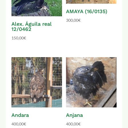
AMAYA (16/0135)
300,00
€
Alex. Águila real
12/0462
150,00
€
Andara
Anjana
400,00
€
400,00
€