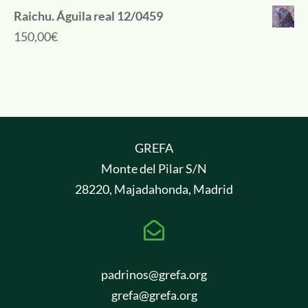
Raichu. Águila real 12/0459
150,00
€
GREFA
Monte del Pilar S/N
28220, Majadahonda, Madrid

padrinos@grefa.org
grefa@grefa.org