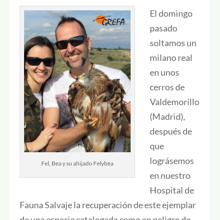
El domingo
pasado
soltamos un
milano real
en unos
cerros de
Valdemorillo
(Madrid),
después de
que
lográsemos
Fel, Bea y su ahijado Felybea
en nuestro
Hospital de
Fauna Salvaje la recuperación de este ejemplar
de una especie catalogada como en peligro de