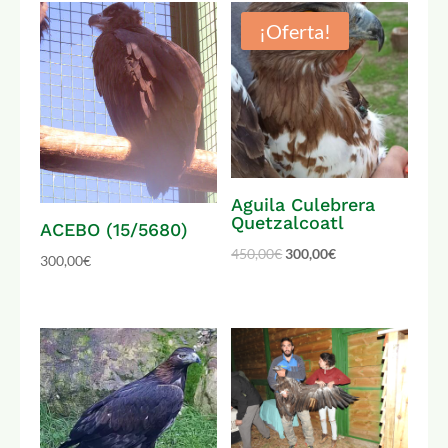
¡Oferta!
Aguila Culebrera
Quetzalcoatl
ACEBO (15/5680)
450,00
€
300,00
€
300,00
€