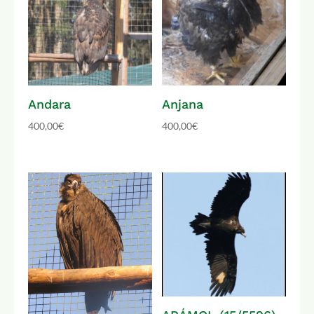
Andara
Anjana
400,00
€
400,00
€