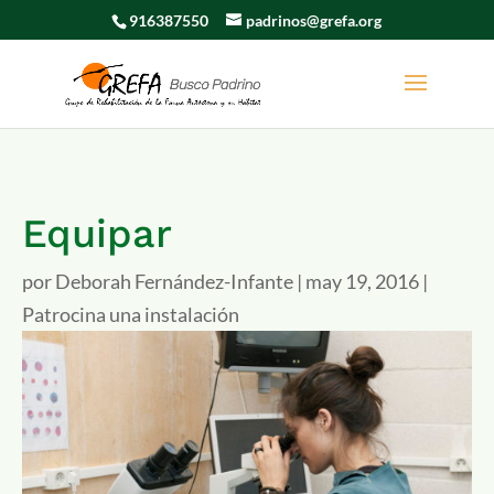
916387550
padrinos@grefa.org
Equipar
por
Deborah Fernández-Infante
|
may 19, 2016
|
Patrocina una instalación