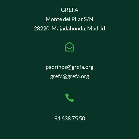
GREFA
Monte del Pilar S/N
28220, Majadahonda, Madrid

padrinos@grefa.org
grefa@grefa.org

91 638 75 50