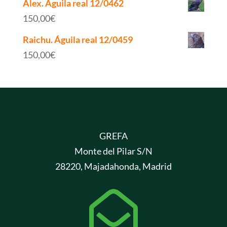
Alex. Águila real 12/0462
150,00
€
Raichu. Águila real 12/0459
150,00
€
GREFA
Monte del Pilar S/N
28220, Majadahonda, Madrid
