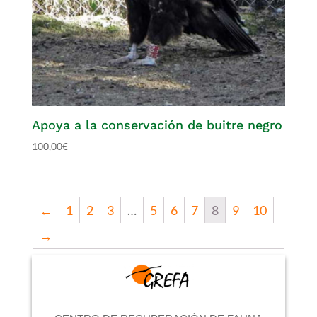
Apoya a la conservación de buitre negro
100,00
€
←
1
2
3
…
5
6
7
8
9
10
→