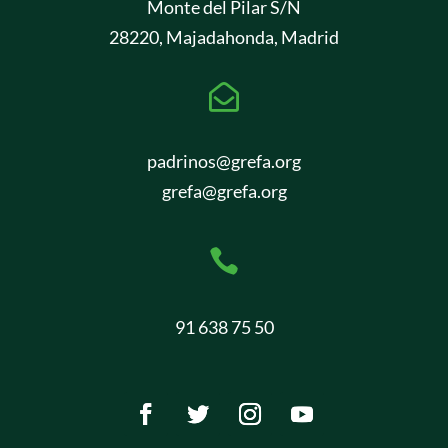
Monte del Pilar S/N
28220, Majadahonda, Madrid

padrinos@grefa.org
grefa@grefa.org

91 638 75 50