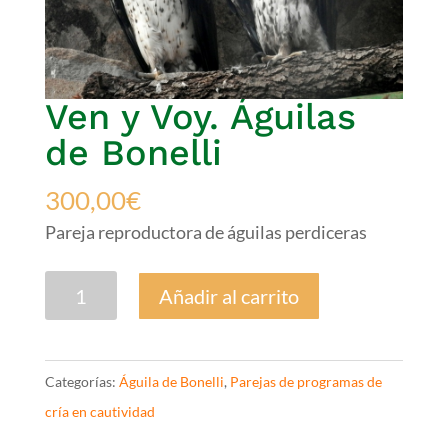
Ven y Voy. Águilas
de Bonelli
300,00
€
Pareja reproductora de águilas perdiceras
Ven
Añadir al carrito
y
Voy.
Águilas
Categorías:
Águila de Bonelli
,
Parejas de programas de
de
cría en cautividad
Bonelli