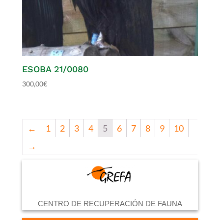
ESOBA 21/0080
300,00
€
←
1
2
3
4
5
6
7
8
9
10
→
CENTRO DE RECUPERACIÓN DE FAUNA