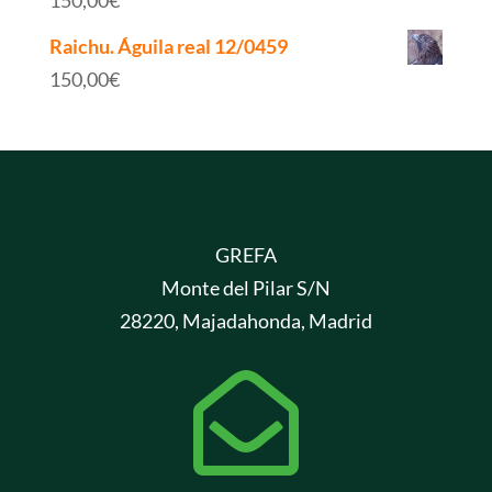
150,00
€
Raichu. Águila real 12/0459
150,00
€
GREFA
Monte del Pilar S/N
28220, Majadahonda, Madrid
