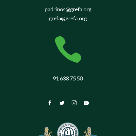
padrinos@grefa.org
grefa@grefa.org

91 638 75 50