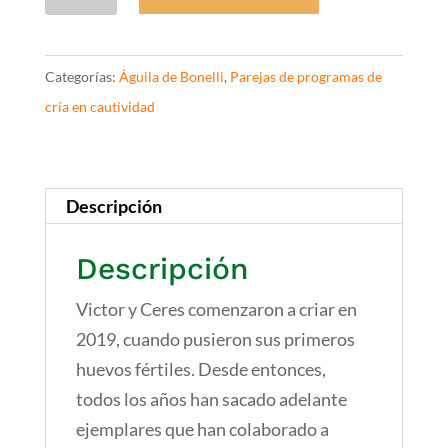
y
Ceres.
Águilas
Categorías:
Águila de Bonelli
,
Parejas de programas de
de
cría en cautividad
Bonelli
cantidad
Descripción
Descripción
Victor y Ceres comenzaron a criar en
2019, cuando pusieron sus primeros
huevos fértiles. Desde entonces,
todos los años han sacado adelante
ejemplares que han colaborado a