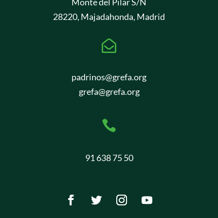
Monte del Pilar S/N
28220, Majadahonda, Madrid

padrinos@grefa.org
grefa@grefa.org

91 638 75 50