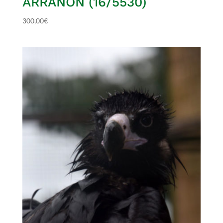
ARRAÑÓN (16/5530)
300,00
€