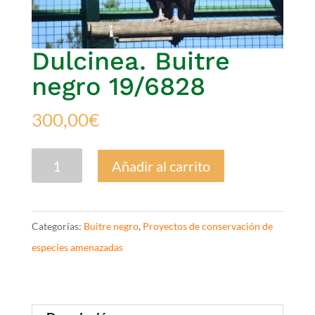
Dulcinea. Buitre
negro 19/6828
300,00
€
Dulcinea.
Añadir al carrito
Buitre
negro
19/6828
Categorías:
Buitre negro
,
Proyectos de conservación de
cantidad
especies amenazadas