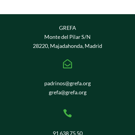
GREFA
Monte del Pilar S/N
28220, Majadahonda, Madrid

padrinos@grefa.org
grefa@grefa.org

91 638 75 50