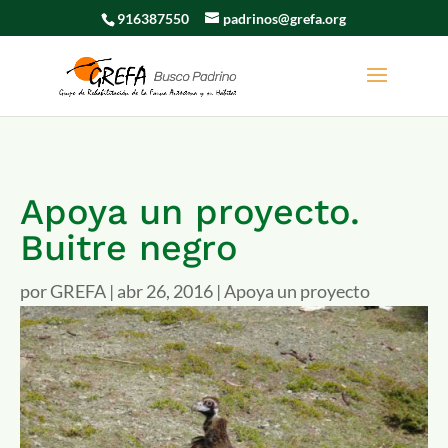
916387550
padrinos@grefa.org
Apoya un proyecto.
Buitre negro
por
GREFA
|
abr 26, 2016
|
Apoya un proyecto