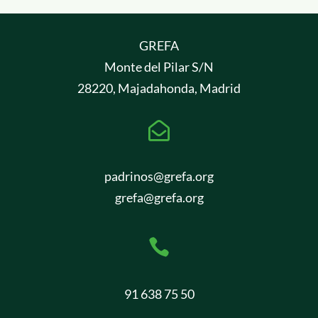
GREFA
Monte del Pilar S/N
28220, Majadahonda, Madrid

padrinos@grefa.org
grefa@grefa.org

91 638 75 50