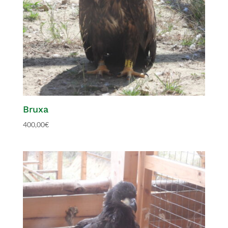
Bruxa
400,00
€