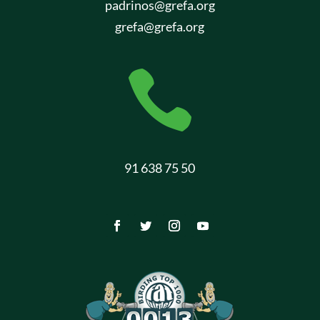
padrinos@grefa.org
grefa@grefa.org

91 638 75 50