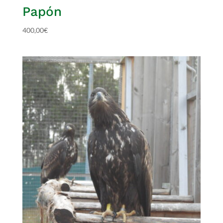
Papón
400,00
€