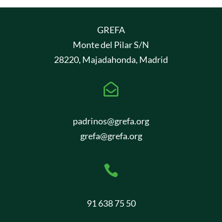
GREFA
Monte del Pilar S/N
28220, Majadahonda, Madrid

padrinos@grefa.org
grefa@grefa.org

91 638 75 50