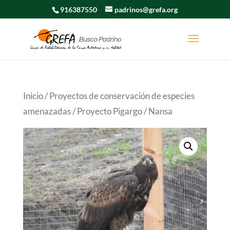
916387550
padrinos@grefa.org
Inicio
/
Proyectos de conservación de especies
amenazadas
/
Proyecto Pigargo
/ Nansa