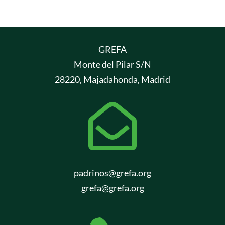
GREFA
Monte del Pilar S/N
28220, Majadahonda, Madrid

padrinos@grefa.org
grefa@grefa.org