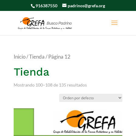
916387550
padrinos@grefa.org
Inicio
/
Tienda
/ Página 12
Tienda
Mostrando 100–108 de 135 resultados