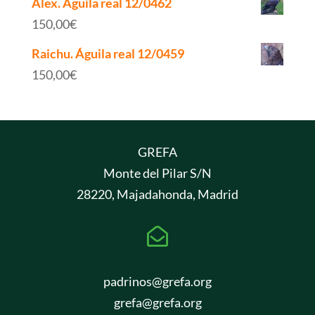
Alex. Águila real 12/0462
150,00
€
Raichu. Águila real 12/0459
150,00
€
GREFA
Monte del Pilar S/N
28220, Majadahonda, Madrid

padrinos@grefa.org
grefa@grefa.org