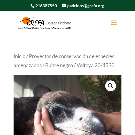
916387550
padrinos@grefa.org
Inicio
/
Proyectos de conservación de especies
amenazadas
/
Buitre negro
/ Voltoya 20/4530