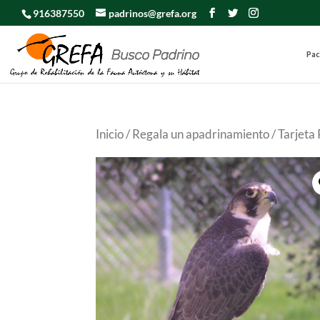
916387550
padrinos@grefa.org
Pac
Inicio
/
Regala un apadrinamiento
/ Tarjet