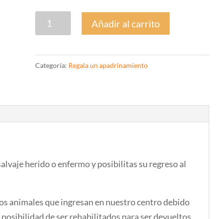
Tarjeta
Añadir al carrito
Regalo
PACIENTES
DEL
Categoría:
Regala un apadrinamiento
HOSPITAL
cantidad
salvaje herido o enfermo y posibilitas su regreso al
los animales que ingresan en nuestro centro debido
 posibilidad de ser rehabilitados para ser devueltos