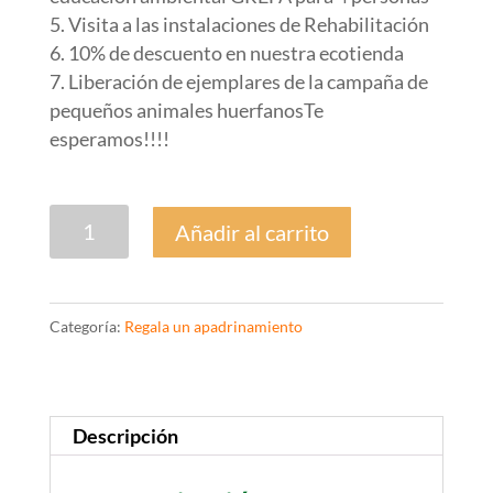
Visita a las instalaciones de Rehabilitación
10% de descuento en nuestra ecotienda
Liberación de ejemplares de la campaña de
pequeños animales huerfanosTe
esperamos!!!!
Tarjeta
Añadir al carrito
Regalo
CAMPAÑA
HUÉRFANOS
Categoría:
Regala un apadrinamiento
OP.3
cantidad
Descripción