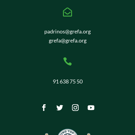

padrinos@grefa.org
grefa@grefa.org

91 638 75 50