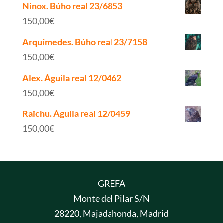
Ninox. Búho real 23/6853
150,00
€
Arquímedes. Búho real 23/7158
150,00
€
Alex. Águila real 12/0462
150,00
€
Raichu. Águila real 12/0459
150,00
€
GREFA
Monte del Pilar S/N
28220, Majadahonda, Madrid