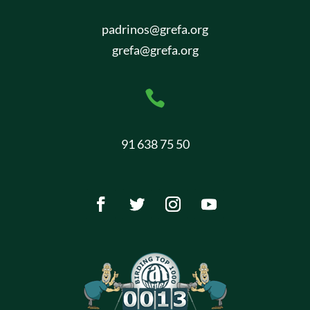
padrinos@grefa.org
grefa@grefa.org

91 638 75 50