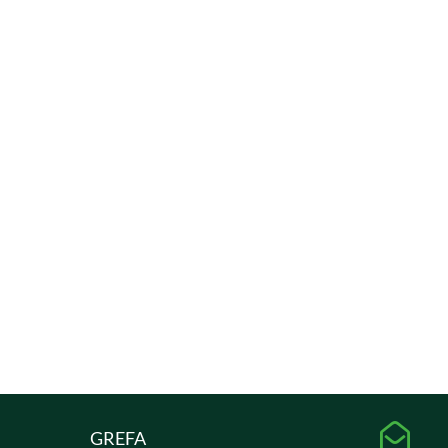

GREFA