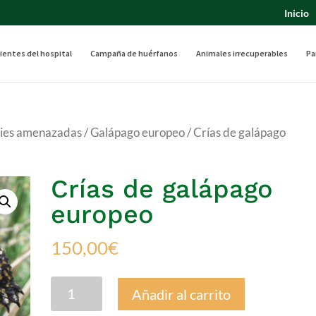
Inicio
ientes del hospital
Campaña de huérfanos
Animales irrecuperables
Pa
cies amenazadas
/
Galápago europeo
/ Crías de galápago
Crías de galápago
europeo
150,00
€
Crías
Añadir al carrito
de