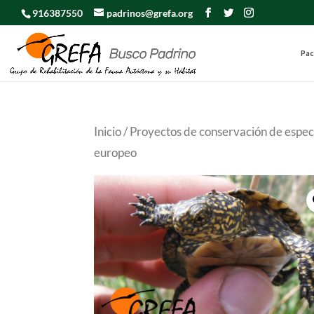
916387550
padrinos@grefa.org
Pac
Inicio
/
Proyectos de conservación de espe
europeo