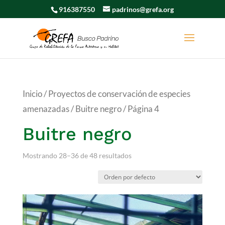
916387550
padrinos@grefa.org
Inicio
/
Proyectos de conservación de especies
amenazadas
/
Buitre negro
/ Página 4
Buitre negro
Mostrando 28–36 de 48 resultados