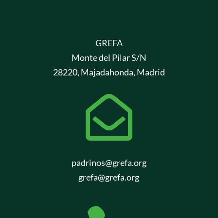
GREFA
Monte del Pilar S/N
28220, Majadahonda, Madrid

padrinos@grefa.org
grefa@grefa.org