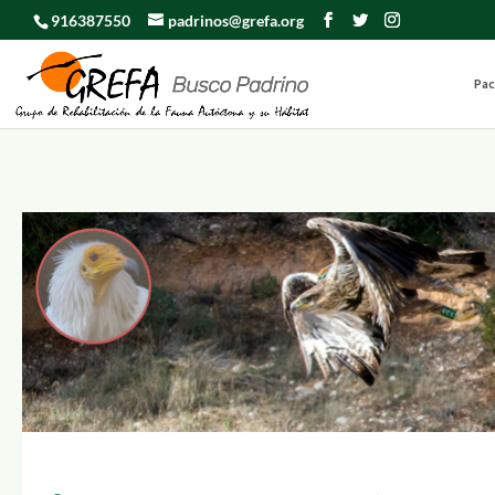
916387550
padrinos@grefa.org
Pac