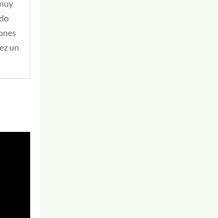
 muy
ado
iones
vez un