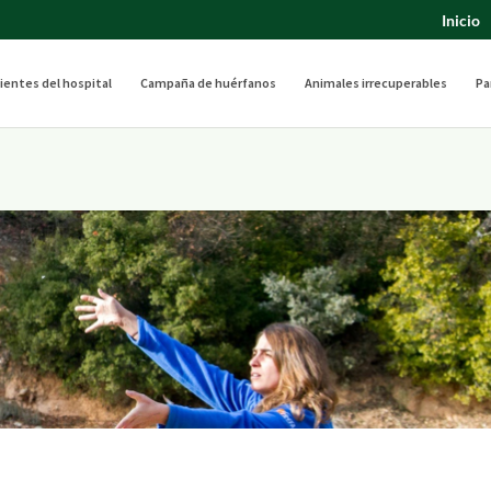
Inicio
ientes del hospital
Campaña de huérfanos
Animales irrecuperables
Pa