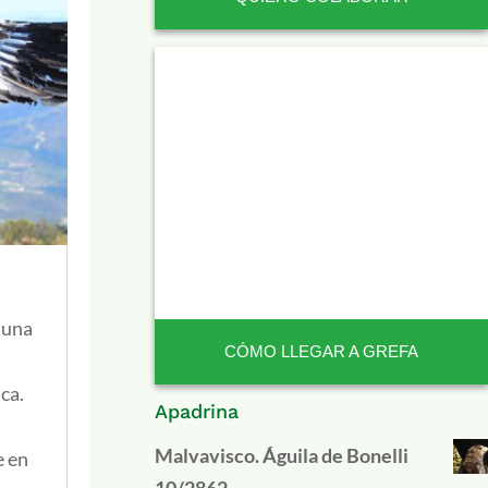
s una
CÓMO LLEGAR A GREFA
ca.
Apadrina
Malvavisco. Águila de Bonelli
e en