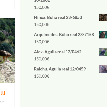
10/2862
150,00
€
Ninox. Búho real 23/6853
150,00
€
Arquímedes. Búho real 23/7158
150,00
€
Alex. Águila real 12/0462
150,00
€
Raichu. Águila real 12/0459
150,00
€
lli
 de