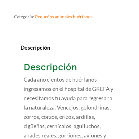
Campaña
de
Categoría:
Pequeños animales huérfanos
pequeños
animales
huérfanos
Descripción
cantidad
Descripción
Cada año cientos de huérfanos
ingresamos en el hospital de GREFA y
necesitamos tu ayuda para regresar a
la naturaleza. Vencejos, golondrinas,
zorros, corzos, erizos, ardillas,
cigüeñas, cernícalos, aguiluchos,
anades reales, gorriones, aviones y