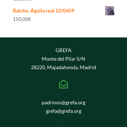
Raichu. Águila real 12/0459
150,00
€
GREFA
Monte del Pilar S/N
28220, Majadahonda, Madrid

padrinos@grefa.org
grefa@grefa.org