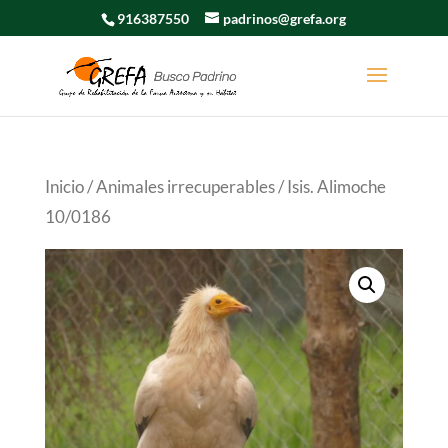
916387550
padrinos@grefa.org
Inicio
/
Animales irrecuperables
/ Isis. Alimoche
10/0186