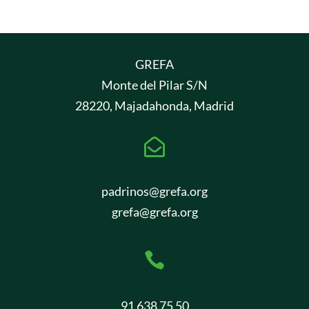
GREFA
Monte del Pilar S/N
28220, Majadahonda, Madrid

padrinos@grefa.org
grefa@grefa.org

91 638 75 50