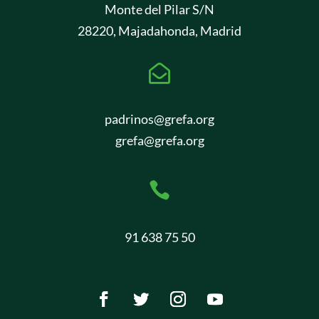
Monte del Pilar S/N
28220, Majadahonda, Madrid

padrinos@grefa.org
grefa@grefa.org

91 638 75 50