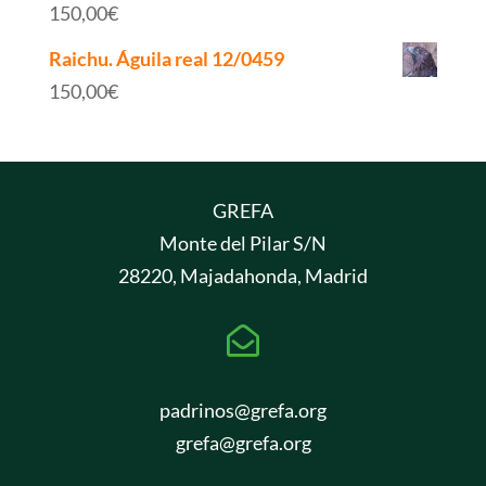
150,00
€
Raichu. Águila real 12/0459
150,00
€
GREFA
Monte del Pilar S/N
28220, Majadahonda, Madrid

padrinos@grefa.org
grefa@grefa.org