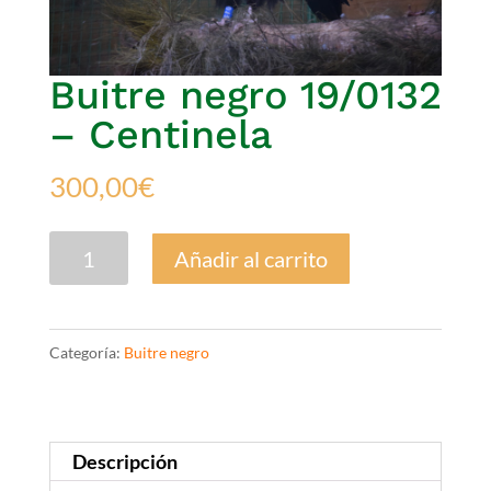
Buitre negro 19/0132
– Centinela
300,00
€
Buitre
Añadir al carrito
negro
19/0132
-
Categoría:
Buitre negro
Centinela
cantidad
Descripción