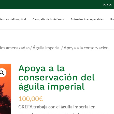
Inicio
ientes del hospital
Campaña de huérfanos
Animales irrecuperables
Pa
cies amenazadas
/
Águila imperial
/ Apoya a la conservación
Apoya a la
conservación del
águila imperial
100,00
€
GREFA trabaja con el águila imperial en