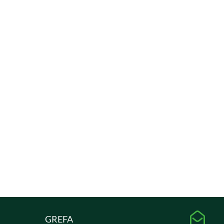

GREFA