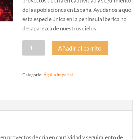
proyectos de cría en cautividad y seguimiento
de las poblaciones en España. Ayudanos a que
esta especie única en la peninsula iberica no
desaparezca de nuestros cielos.
Apoya
Añadir al carrito
a
la
conservación
Categoría:
Águila imperial
del
águila
imperial
cantidad
 en proyectos de cría en cautividad y seguimiento de