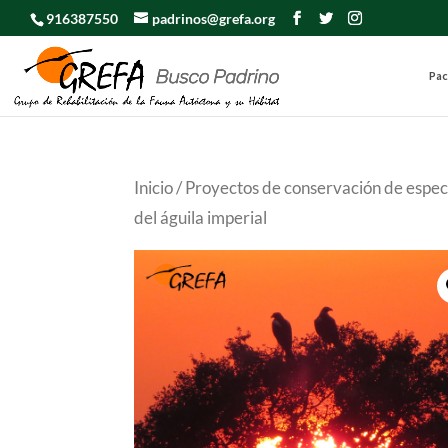
916387550
padrinos@grefa.org
Pac
Inicio
/
Proyectos de conservación de espe
del águila imperial