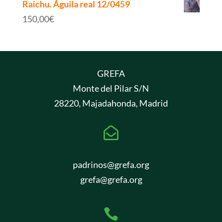
Raichu. Águila real 12/0459
150,00
€
GREFA
Monte del Pilar S/N
28220, Majadahonda, Madrid

padrinos@grefa.org
grefa@grefa.org
