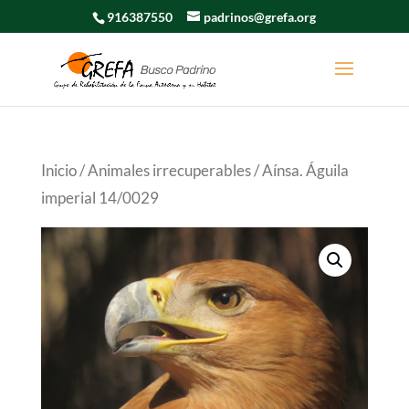
916387550
padrinos@grefa.org
Inicio
/
Animales irrecuperables
/ Aínsa. Águila
imperial 14/0029