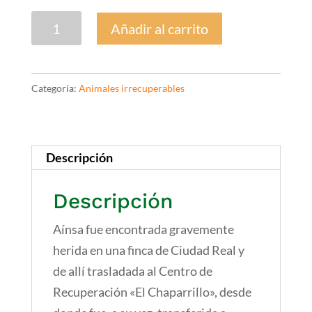
Aínsa.
Añadir al carrito
Águila
imperial
14/0029
Categoría:
Animales irrecuperables
cantidad
Descripción
Descripción
Aínsa fue encontrada gravemente
herida en una finca de Ciudad Real y
de allí trasladada al Centro de
Recuperación «El Chaparrillo», desde