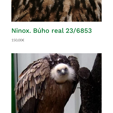
Ninox. Búho real 23/6853
150,00
€