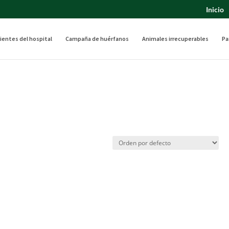
Inicio
ientes del hospital
Campaña de huérfanos
Animales irrecuperables
Pa