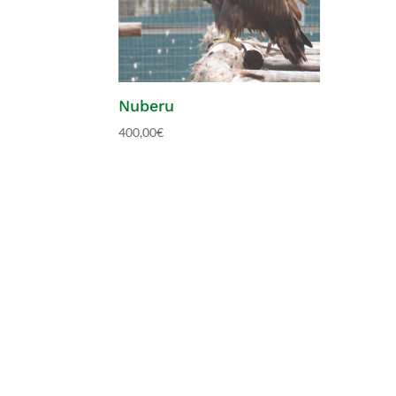
Nuberu
400,00
€