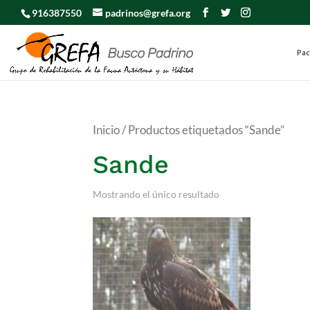
916387550
padrinos@grefa.org
Pac
Inicio
/ Productos etiquetados “Sande”
Sande
Mostrando el único resultado