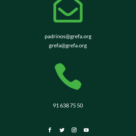

padrinos@grefa.org
grefa@grefa.org

91 638 75 50