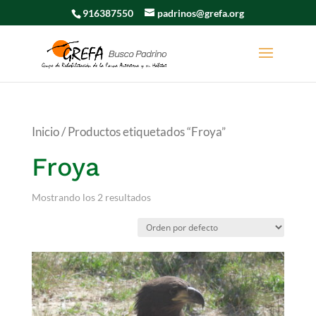
916387550
padrinos@grefa.org
Inicio
/ Productos etiquetados “Froya”
Froya
Mostrando los 2 resultados