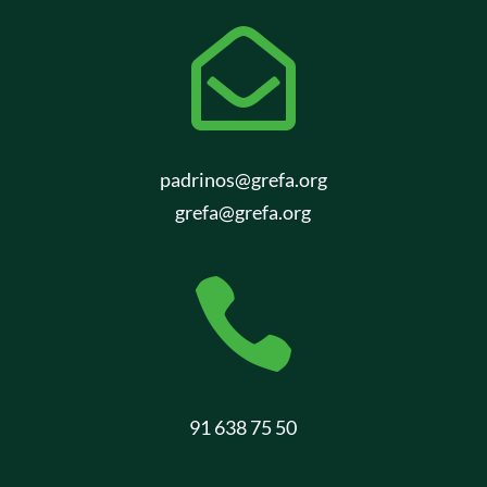

padrinos@grefa.org
grefa@grefa.org

91 638 75 50