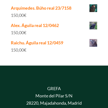
Arquímedes. Búho real 23/7158
150,00
€
Alex. Águila real 12/0462
150,00
€
Raichu. Águila real 12/0459
150,00
€
GREFA
Monte del Pilar S/N
28220, Majadahonda, Madrid