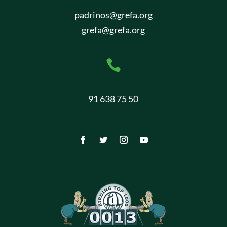
padrinos@grefa.org
grefa@grefa.org

91 638 75 50