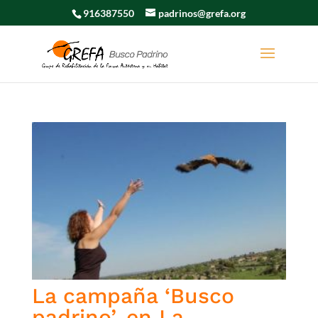
916387550
padrinos@grefa.org
La campaña ‘Busco
padrino’, en La