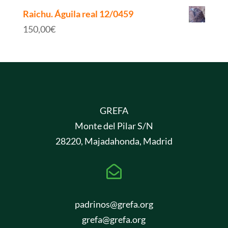
Raichu. Águila real 12/0459
150,00
€
GREFA
Monte del Pilar S/N
28220, Majadahonda, Madrid

padrinos@grefa.org
grefa@grefa.org